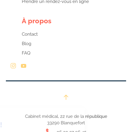
Prendre un rendez-vous en ligne
À propos
Contact
Blog
FAQ
Continuer sans accepter
Salut c'est nous...
Cabinet médical, 22 rue de la république
les Cookies !
33290 Blanquefort
On a attendu d'être sûrs que le contenu de