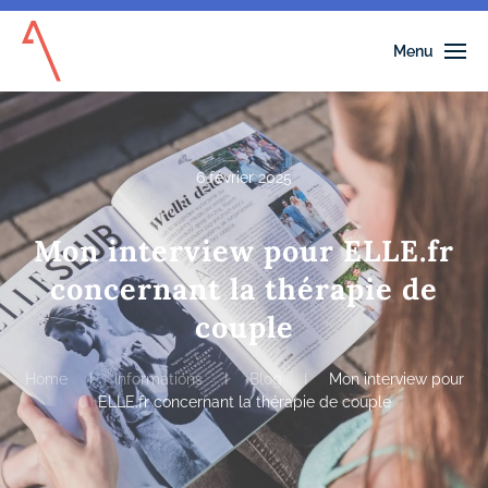
Menu
Accéder au contenu principal
6 février 2025
Mon interview pour ELLE.fr
concernant la thérapie de
couple
Home
Informations
Blog
Mon interview pour
ELLE.fr concernant la thérapie de couple